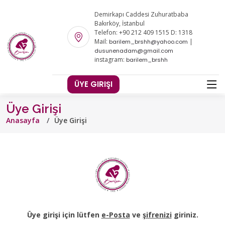
Demirkapı Caddesi Zuhuratbaba
Bakırköy, İstanbul
Telefon: +90 212 409 1515 D: 1318
Mail:
|
barilem_brshh@yahoo.com
dusunenadam@gmail.com
instagram:
barilem_brshh
ÜYE GIRIŞI
Üye Girişi
Anasayfa
Üye Girişi
Üye girişi için lütfen
e-Posta
ve
şifrenizi
giriniz.