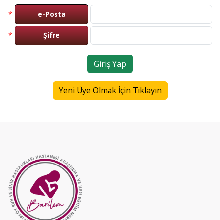
*
e-Posta
*
Şifre
Giriş Yap
Yeni Üye Olmak İçin Tıklayın